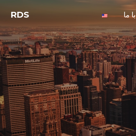
RDS
 ما