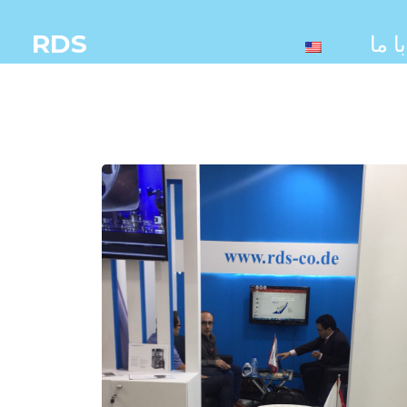
RDS
 ما